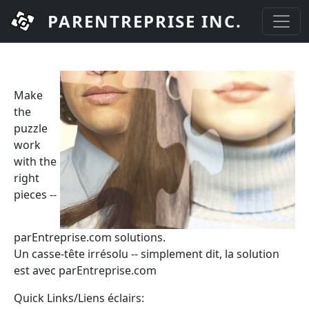
Skip to main content
PARENTREPRISE INC.
Make
the
puzzle
work
with the
right
pieces --
parEntreprise.com solutions.
Un casse-tête irrésolu -- simplement dit, la solution
est avec parEntreprise.com
Quick Links/Liens éclairs: