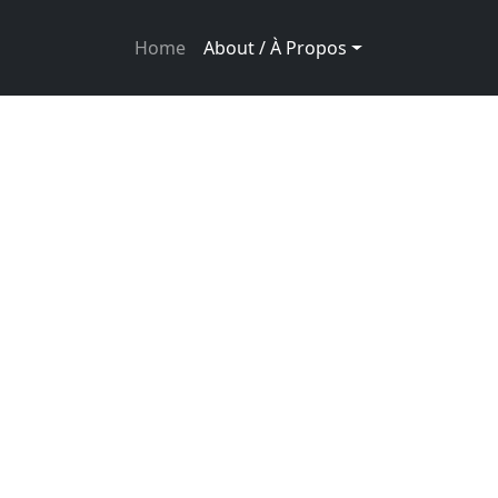
Main navigation
Home
About / À Propos